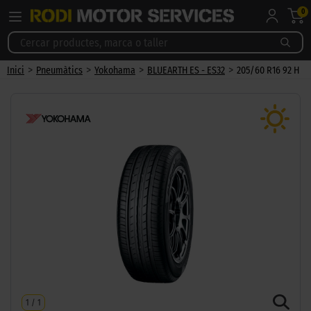
0
>
>
>
>
Inici
Pneumàtics
Yokohama
BLUEARTH ES - ES32
205/60 R16 92 H
1
/
1