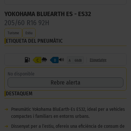
YOKOHAMA BLUEARTH ES - ES32
205/60 R16 92H
Turisme
Estiu
ETIQUETA DEL PNEUMÀTIC
C
B
Etiquetatge
A
68dB
No disponible
Rebre alerta
DESTAQUEM
➜
Pneumàtic Yokohama BluEarth-Es ES32, ideal per a vehicles
compactes i familiars en entorns urbans.
➜
Dissenyat per a l’estiu, ofereix una eficiència de consum de