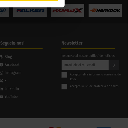
¡Segueix-nos!
Newsletter
Inscriu-te al nostre butlletí de notícies:
Blog
Facebook
Instagram
Accepto rebre informació comercial de
Rodi
X
Accepto la llei de protecció de dades
LinkedIn
YouTube