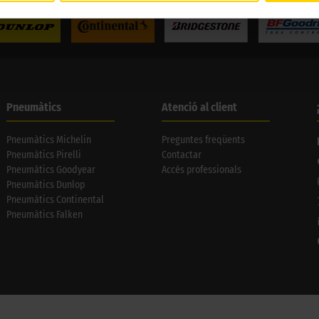
Pneumàtics
Atenció al client
Pneumàtics Michelin
Preguntes freqüents
Pneumàtics Pirelli
Contactar
Pneumàtics Goodyear
Accés professionals
Pneumàtics Dunlop
Pneumàtics Continental
Pneumàtics Falken