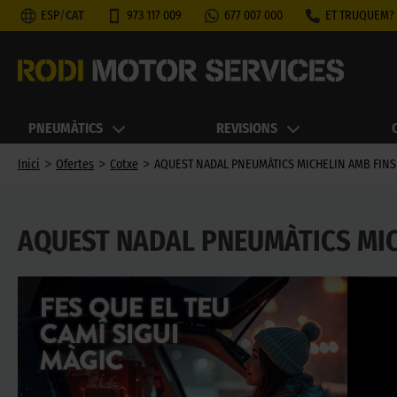
ESP
/
CAT
973 117 009
677 007 000
ET TRUQUEM?
PNEUMÀTICS
REVISIONS
>
>
>
Inici
Ofertes
Cotxe
AQUEST NADAL PNEUMÀTICS MICHELIN AMB FINS
AQUEST NADAL PNEUMÀTICS MIC