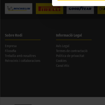
Sobre Rodi
Informació Legal
Empresa
Avís Legal
Filosofia
Termes de contractació
Treballa amb nosaltres
Política de privacitat
Patrocinis i col·laboracions
Cookies
Canal ètic