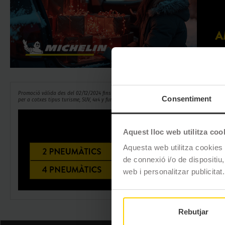
Promoció vàlida des del 02/12/2024 fins al 29/12/2024 per a compres de pneumàtics Mich
Consentiment
per a cotxes tipus turisme, SUV, 4x4 y furgoneta. No compatible ni acumulable a altres 
Aquest lloc web utilitza coo
Aquesta web utilitza cookies t
de connexió i/o de dispositiu,
web i personalitzar publicitat.
Rebutjar