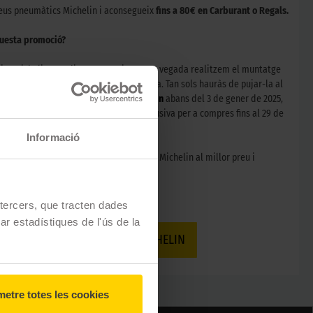
eus pneumàtics Michelin i aconsegueix
fins a 80€ en Carburant o Regals.
uesta promoció?
cs Michelin a Rodi Motor Services. Una vegada realitzem el muntatge
s, et farem lliurament de la teva factura. Tan sols hauràs de pujar-la al
ones.michelin.es/promociones-michelin
abans del 3 de gener de 2025,
u xec carburant de regal. Promoció exclusiva per a compres fins al 29 de
4.
Informació
oferta, compra ara els teus pneumàtics Michelin al millor preu i
URANT GRATIS.
e tercers, que tracten dades
zar estadístiques de l'ús de la
CERCA PNEUMÀTICS MICHELIN
etre totes les cookies