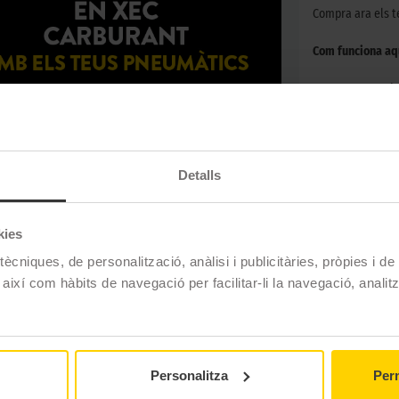
Compra ara els t
Com funciona aq
Compra pneumàti
de les teves rode
lloc web
promoci
per obtenir el te
desembre de 202
elin amb muntatge a Rodi Motor Services, llanta 17" o superior
Detalls
promocions. Consulta les condicions legals de la promoció,
aquí
.
Aprofita aquesta 
gaudeix de CARB
kies
ècniques, de personalització, anàlisi i publicitàries, pròpies i d
 així com hàbits de navegació per facilitar-li la navegació, analit
Personalitza
Perm