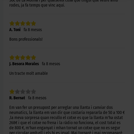
Soc de La Molina i per qualsevol cosa que tingui que veure amb
rodes, ja fa temps que vinc aqui.
A. Toni
fa 8 mesos
Bons professionals!
J. Besora Morales
fa 8 mesos
Un tracte molt amable
R. Bernat
fa 8 mesos
Em van fer un presupost per arreglar una llanta i canviar dos
neumatics, la llanta em van dir que costaria repararla de 50 a 100 €
,la meva sorpresa quan recullo el cotxe es que la llanta m'ha ostat
268€ i que el cotxe no frena i la ràdio no funciona, el cost total es
de 800 €, m'han enganyat i mhan tornat un cotxe que no es segur
per circular amb ell i els hi es igual. Mai tornaré i mai recomanaré