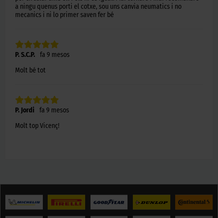
a ningu quenus porti el cotxe, sou uns canvia neumatics i no
mecanics i ni lo primer saven fer bé
P. S.C.P.
fa 9 mesos
Molt bé tot
P. Jordi
fa 9 mesos
Molt top Vicenç!