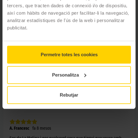
tercers, que tracten dades de connexió i/o de dispositiu,
així com hàbits de navegació per facilitar-li la navegació,
Opinions de clients
analitzar estadístiques de l'ús de la web i personalitzar
publicitat.
4.3
ESTRELLES
6
opinions
Permetre totes les cookies
Personalitza
5
estrelles
83
%
4
estrelles
0
%
3
estrelles
0
%
Rebutjar
2
estrelles
0
%
1
estrelles
17
%
A. Francesc
fa 8 mesos