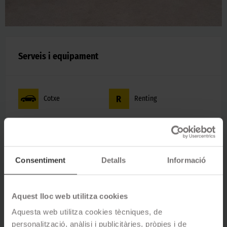
Serveis i equipament
Cotxe
Renting
WiFi
Cafetera
WC
Guarda pneumàtics
Consentiment
Detalls
Informació
Financiació
Aquest lloc web utilitza cookies
DEMANAR CITA PRÈVIA
Aquesta web utilitza cookies tècniques, de
personalització, anàlisi i publicitàries, pròpies i de