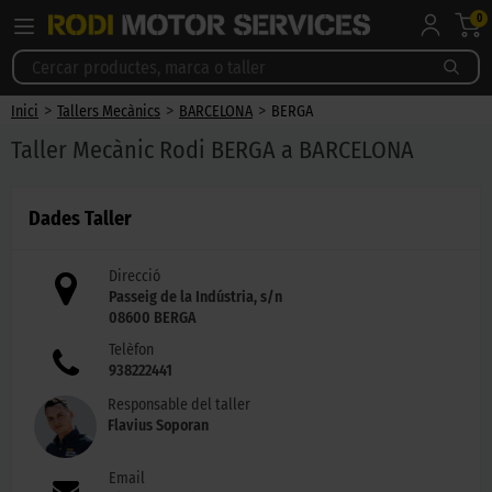
0
>
>
>
Inici
Tallers Mecànics
BARCELONA
BERGA
Taller Mecànic Rodi BERGA a BARCELONA
Dades Taller
Direcció
Passeig de la Indústria, s/n
08600
BERGA
Telèfon
938222441
Responsable del taller
Flavius Soporan
Email