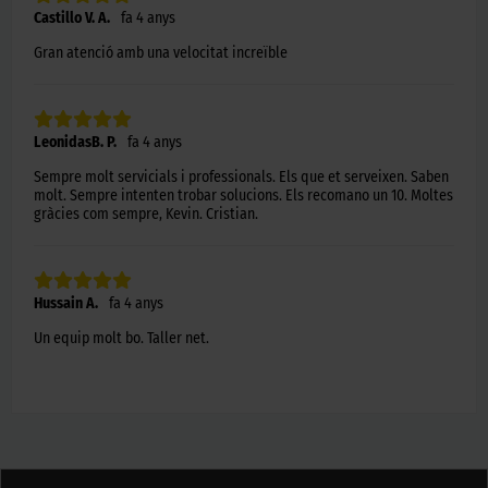
Castillo V. A.
fa 4 anys
Gran atenció amb una velocitat increïble
LeonidasB. P.
fa 4 anys
Sempre molt servicials i professionals. Els que et serveixen. Saben
molt. Sempre intenten trobar solucions. Els recomano un 10. Moltes
gràcies com sempre, Kevin. Cristian.
Hussain A.
fa 4 anys
Un equip molt bo. Taller net.