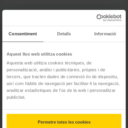
Opinions de clients
Consentiment
Detalls
Informació
4.9
ESTRELLES
47
opinions
Aquest lloc web utilitza cookies
Aquesta web utilitza cookies tècniques, de
personalització, anàlisi i publicitàries, pròpies i de
5
estrelles
89
%
tercers, que tracten dades de connexió i/o de dispositiu,
4
estrelles
9
%
així com hàbits de navegació per facilitar-li la navegació,
3
estrelles
2
%
analitzar estadístiques de l'ús de la web i personalitzar
2
estrelles
0
%
publicitat.
1
estrelles
0
%
F. Santiago
fa 9 mesos
Permetre totes les cookies