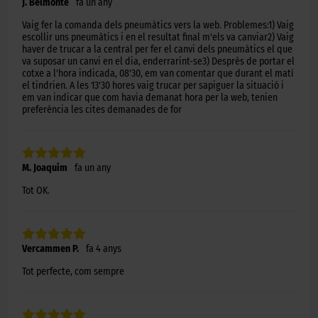
J. Belmonte
fa un any
Vaig fer la comanda dels pneumàtics vers la web. Problemes:1) Vaig
escollir uns pneumàtics i en el resultat final m'els va canviar2) Vaig
haver de trucar a la central per fer el canvi dels pneumàtics el que
va suposar un canvi en el dia, enderrarint-se3) Desprès de portar el
cotxe a l'hora indicada, 08'30, em van comentar que durant el matí
el tindrien. A les 13'30 hores vaig trucar per sapiguer la situació i
em van indicar que com havia demanat hora per la web, tenien
preferència les cites demanades de for
M. Joaquim
fa un any
Tot OK.
Vercammen P.
fa 4 anys
Tot perfecte, com sempre