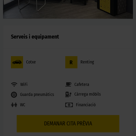
Serveis i equipament
Cotxe
Renting
WiFi
Cafetera
Càrrega mòbils
Guarda pneumàtics
WC
Financiació
DEMANAR CITA PRÈVIA