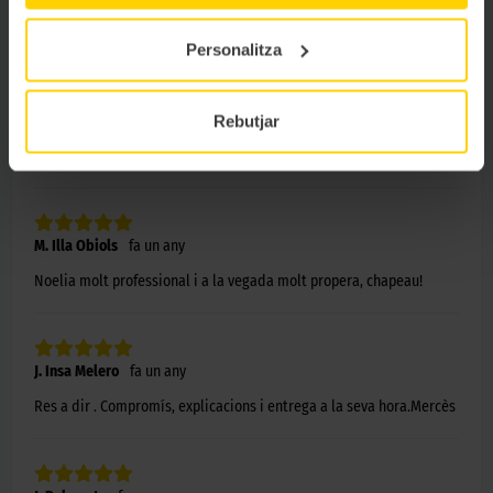
Molt professionals
Personalitza
S. Roman
fa 10 mesos
Rebutjar
Molt ràpid, de qualitat i bona comunicació, bons professionals.
Agraït i recomanat.
M. Illa Obiols
fa un any
Noelia molt professional i a la vegada molt propera, chapeau!
J. Insa Melero
fa un any
Res a dir . Compromís, explicacions i entrega a la seva hora.Mercès