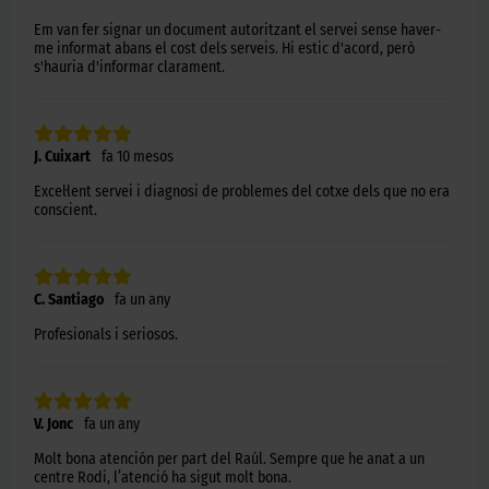
Em van fer signar un document autoritzant el servei sense haver-
me informat abans el cost dels serveis. Hi estic d'acord, però
s'hauria d'informar clarament.
J. Cuixart
fa 10 mesos
Excel·lent servei i diagnosi de problemes del cotxe dels que no era
conscient.
C. Santiago
fa un any
Profesionals i seriosos.
V. Jonc
fa un any
Molt bona atención per part del Raúl. Sempre que he anat a un
centre Rodi, l’atenció ha sigut molt bona.