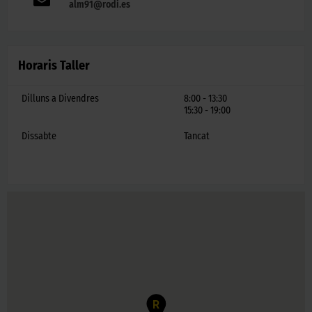
alm91@rodi.es
Horaris Taller
Dilluns a Divendres
8:00 - 13:30
15:30 - 19:00
Dissabte
Tancat
R