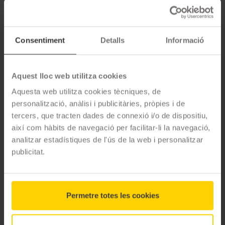
Opinions de clients
Consentiment
Detalls
Informació
4.9
ESTRELLES
139
opinions
Aquest lloc web utilitza cookies
Aquesta web utilitza cookies tècniques, de
personalització, anàlisi i publicitàries, pròpies i de
5
estrelles
94
%
tercers, que tracten dades de connexió i/o de dispositiu,
4
estrelles
4
%
així com hàbits de navegació per facilitar-li la navegació,
3
estrelles
2
%
2
estrelles
0
%
analitzar estadístiques de l'ús de la web i personalitzar
1
estrelles
0
%
publicitat.
J. Coscojuela Alguer
fa 8 mesos
Permetre totes les cookies
Em vaig equivocar al comprar els neumatics per internet, per la
promocio del Black Friday, I el responsable ho ha pogut