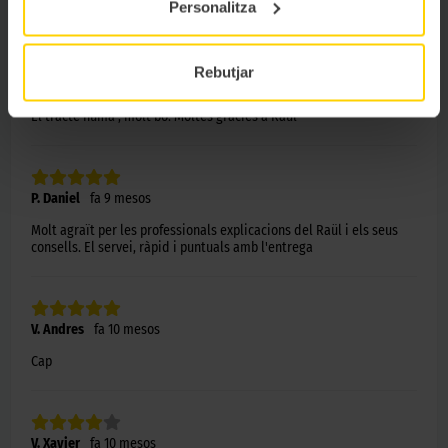
sol.lucionar.Molt agraït per la ajuda.
Personalitza
Rebutjar
C. Julian
fa 9 mesos
El tracte humà , molt bo. Moltes gràcies a Raul
P. Daniel
fa 9 mesos
Molt agraït per les professionals explicacions del Raül i els seus
consells. El servei, ràpid i puntuals amb l'entrega
V. Andres
fa 10 mesos
Cap
V. Xavier
fa 10 mesos