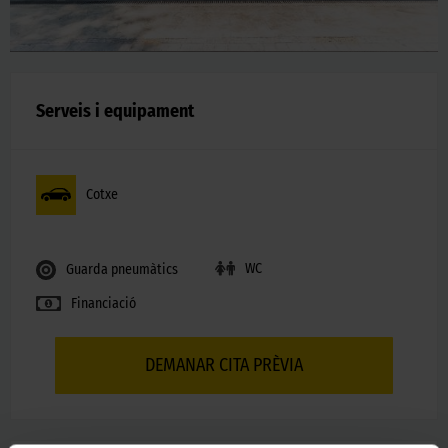
Serveis i equipament
Cotxe
WC
Guarda pneumàtics
Financiació
DEMANAR CITA PRÈVIA