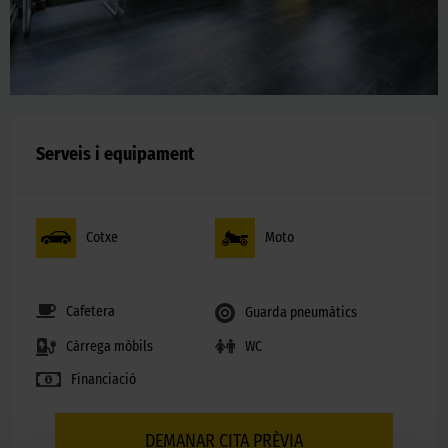
Serveis i equipament
Cotxe
Moto
Cafetera
Guarda pneumàtics
WC
Càrrega mòbils
Financiació
DEMANAR CITA PRÈVIA