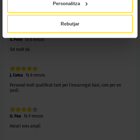
Personalitza
S. Martin
fa 8 mesos
Molt eficaços i atents (centre Travessera de Les corts de Barcelona)
Rebutjar
S. Pere
fa 8 mesos
Tot molt bé.
J. Coma
fa 8 mesos
Personal molt qualificat tant per l'encarregat Xavi, com per en
Jordi.
O. Pau
fa 9 mesos
Horari mes ampli