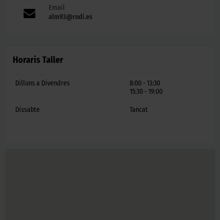
Email
alm93@rodi.es
Horaris Taller
Dilluns a Divendres
8:00 - 13:30
15:30 - 19:00
Dissabte
Tancat