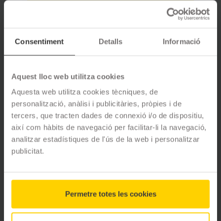
Consentiment
Detalls
Informació
Opinions de clients
Aquest lloc web utilitza cookies
Aquesta web utilitza cookies tècniques, de
4.8
ESTRELLES
147
opinions
personalització, anàlisi i publicitàries, pròpies i de
tercers, que tracten dades de connexió i/o de dispositiu,
així com hàbits de navegació per facilitar-li la navegació,
analitzar estadístiques de l'ús de la web i personalitzar
5
estrelles
88
%
publicitat.
4
estrelles
10
%
3
estrelles
1
%
2
estrelles
0
%
1
estrelles
1
%
Permetre totes les cookies