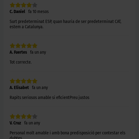
C. Daniel
fa 10 mesos
Surt predeterminat ESP, quan hauria de ser predeterminat CAT,
estem a Catalunya.
A. Fuertes
fa un any
Tot correcte.
A. Elisabet
fa un any
Rapits seriosos amable si eficientPreu justos
V. Cruz
fa un any
Personal molt amable i amb bona predisposició per contestar els
dubtes.