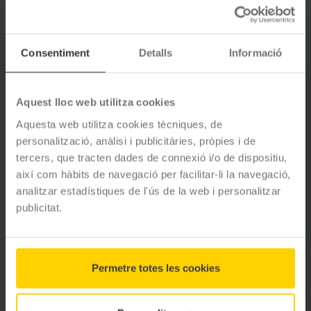
Opinions de clients
Consentiment
Detalls
Informació
4.8
ESTRELLES
16
opinions
Aquest lloc web utilitza cookies
Aquesta web utilitza cookies tècniques, de
personalització, anàlisi i publicitàries, pròpies i de
tercers, que tracten dades de connexió i/o de dispositiu,
5
estrelles
88
%
així com hàbits de navegació per facilitar-li la navegació,
4
estrelles
6
%
analitzar estadístiques de l'ús de la web i personalitzar
3
estrelles
0
%
publicitat.
2
estrelles
6
%
1
estrelles
0
%
Permetre totes les cookies
I. Moya
fa 8 mesos
Gracies Marta i Jose, com sempre una atenció i rapidesa