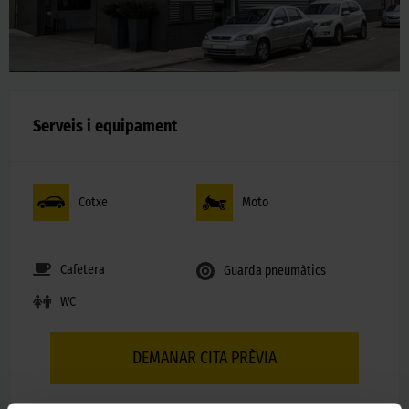
Serveis i equipament
Cotxe
Moto
Cafetera
Guarda pneumàtics
WC
DEMANAR CITA PRÈVIA