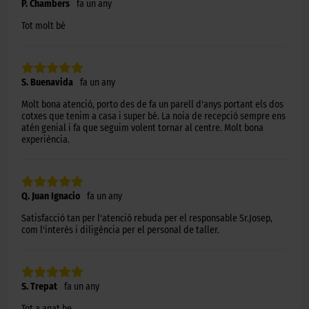
P. Chambers
fa un any
Tot molt bé
S. Buenavida
fa un any
Molt bona atenció, porto des de fa un parell d'anys portant els dos
cotxes que tenim a casa i super bé. La noia de recepció sempre ens
atén genial i fa que seguim volent tornar al centre. Molt bona
experiència.
Q. Juan Ignacio
fa un any
Satisfacció tan per l'atenció rebuda per el responsable Sr.Josep,
com l'interès i diligència per el personal de taller.
S. Trepat
fa un any
Tot a anat be