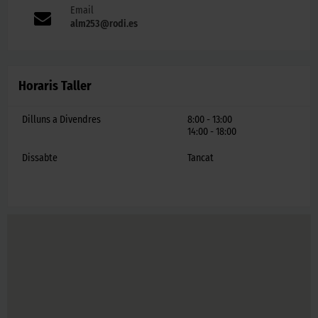
Email
alm253@rodi.es
Horaris Taller
Dilluns a Divendres
8:00 - 13:00
14:00 - 18:00
Dissabte
Tancat