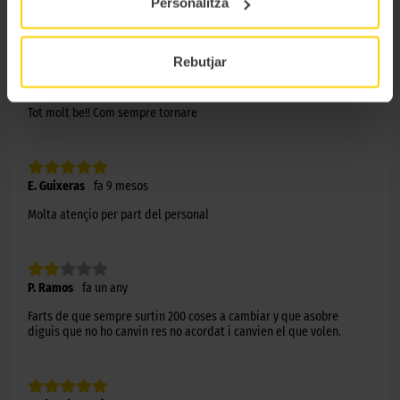
Personalitza
execpcional
Rebutjar
P. Sergi
fa 8 mesos
Tot molt be!! Com sempre tornare
E. Guixeras
fa 9 mesos
Molta atençio per part del personal
P. Ramos
fa un any
Farts de que sempre surtin 200 coses a cambiar y que asobre
diguis que no ho canvin res no acordat i canvien el que volen.