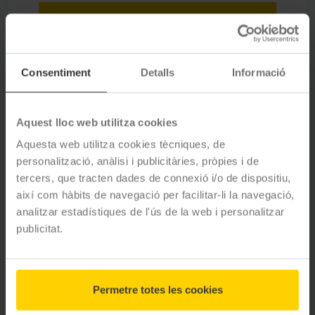
DEMANAR CITA PRÈVIA
Consentiment
Detalls
Informació
Opinions de clients
Aquest lloc web utilitza cookies
Aquesta web utilitza cookies tècniques, de
4.8
ESTRELLES
62
opinions
personalització, anàlisi i publicitàries, pròpies i de
tercers, que tracten dades de connexió i/o de dispositiu,
així com hàbits de navegació per facilitar-li la navegació,
analitzar estadístiques de l'ús de la web i personalitzar
publicitat.
5
estrelles
84
%
4
estrelles
13
%
3
estrelles
2
%
2
estrelles
1
%
Permetre totes les cookies
1
estrelles
0
%