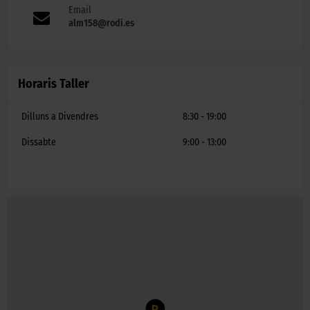
Email
alm158@rodi.es
Horaris Taller
Dilluns a Divendres
8:30 - 19:00
Dissabte
9:00 - 13:00
R