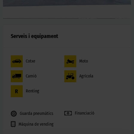
Serveis i equipament
Cotxe
Moto
Camió
Agrícola
Renting
Financiació
Guarda pneumàtics
Màquina de vending