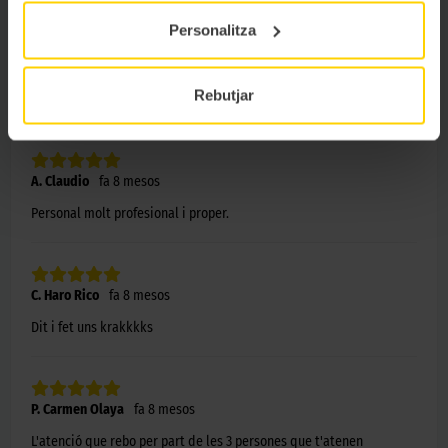
Personalitza
C. Ruiz
fa 8 mesos
Donar les gracies a la noia que m’ha atès . Ha sigut un tracte molt
Rebutjar
profesional i molt educatGracies
A. Claudio
fa 8 mesos
Personal molt profesional i proper.
C. Haro Rico
fa 8 mesos
Dit i fet uns krakkkks
P. Carmen Olaya
fa 8 mesos
L'atenció que rebo per part de les 3 persones que t'atenen