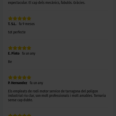
expectacular. El cap dels mecànics, fabulós. Gràcies.
T. S.L.
fa 9 mesos
tot perfecte
E. Pinto
fa un any
Be
P. Hernandez
fa un any
Els empleats de rodi motor service de tarragona del poligon
industrial riu clar, son molt professionals i molt amables. Tornaria
sense cap dubte.