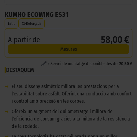
KUMHO ECOWING ES31
Estiu
Xl-Reforçada
58,00 €
A partir de
Mesures
+ Servei de muntatge disponible des de:
20,50 €
DESTAQUEM
➜
El seu disseny asimètric millora les prestacions per a
l’estabilitat sobre asfalt. Oferint una conducció amb confort
i control amb precisió en les corbes.
➜
Ofereix un augment del quilometratge i millora de
l'eficiència de consum gràcies a la millora de la resistència
de la rodada.
➜
La seva tecnologia ha estat millorada per a un millor