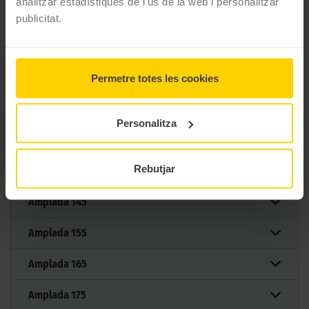
Tipus conducció
analitzar estadístiques de l'ús de la web i personalitzar
publicitat.
56 MIDES DEL PNEUMÀTIC
KUMHO ECOWING ES31
Permetre totes les cookies
Filtrar per mesura
Personalitza
Rebutjar
Mesures
Amplada
145
Amplada
155
Amplada
165
Amplada
175