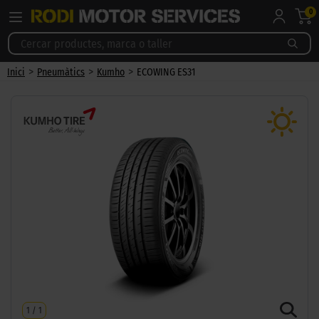
0
>
>
>
Inici
Pneumàtics
Kumho
ECOWING ES31
1
/
1