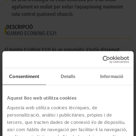
agafament en mullat per evitar l'aquaplaning mantenint
sota control qualsevol situació.
DESCRIPCIÓ
KUMHO ECOWING ES31
El Kumho EcoWing ES31 és un pneumàtic d'estiu dissenyat
especialment per a vehicles compactes. Gràcies al seu disseny
i compost, la conducció sobre asfalt és estable i sota control en
tot moment.
Consentiment
Detalls
Informació
CARACTERÍSTIQUES TÈCNIQUES
Aquest lloc web utilitza cookies
Marca
Kumho
Aquesta web utilitza cookies tècniques, de
Model
ECOWING ES31
personalització, anàlisi i publicitàries, pròpies i de
tercers, que tracten dades de connexió i/o de dispositiu,
Estació
Estiu
així com hàbits de navegació per facilitar-li la navegació,