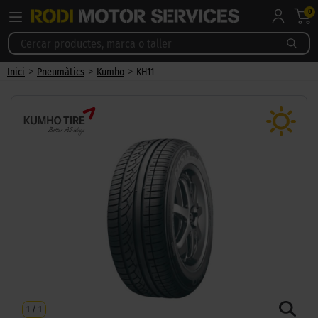
0
>
>
>
Inici
Pneumàtics
Kumho
KH11
1
/
1