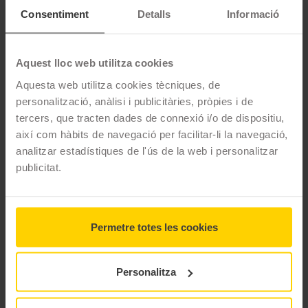
Pneumàtics d'estiu amb disseny asimètric dissenyats per
Consentiment
Detalls
Informació
turismes.
CARACTERÍSTIQUES TÈCNIQUES
Aquest lloc web utilitza cookies
Aquesta web utilitza cookies tècniques, de
Marca
Kumho
personalització, anàlisi i publicitàries, pròpies i de
tercers, que tracten dades de connexió i/o de dispositiu,
Model
KH11
així com hàbits de navegació per facilitar-li la navegació,
analitzar estadístiques de l'ús de la web i personalitzar
Estació
Estiu
publicitat.
Tipus conducció
3 MIDES DEL PNEUMÀTIC
Permetre totes les cookies
KUMHO KH11
Personalitza
Filtrar per mesura