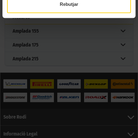
Rebutjar
Mesures
Amplada
155
Amplada
175
Amplada
215
Sobre Rodi
Informació Legal