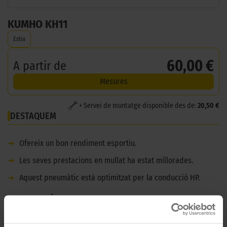
KUMHO KH11
Estiu
60,00 €
A partir de
Mesures
+ Servei de muntatge disponible des de:
20,50 €
DESTAQUEM
➜
Ofereix un bon rendiment esportiu.
➜
Les seves prestacions en mullat ha estat millorades.
➜
Aquest pneumàtic està optimitzat per la conducció HP.
DESCRIPCIÓ
KUMHO KH11