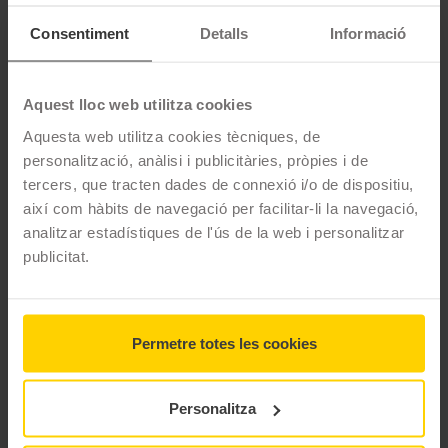
Pneumàtic d'estiu destinat a 4x4 per ser utilitzat fora de
Consentiment
Detalls
Informació
carretera.
CARACTERÍSTIQUES TÈCNIQUES
Aquest lloc web utilitza cookies
Aquesta web utilitza cookies tècniques, de
Marca
Kumho
personalització, anàlisi i publicitàries, pròpies i de
tercers, que tracten dades de connexió i/o de dispositiu,
Model
KL71
així com hàbits de navegació per facilitar-li la navegació,
Estació
analitzar estadístiques de l'ús de la web i personalitzar
publicitat.
Tipus conducció
0 MIDES DEL PNEUMÀTIC
KUMHO KL71
Permetre totes les cookies
Personalitza
Filtrar per mesura