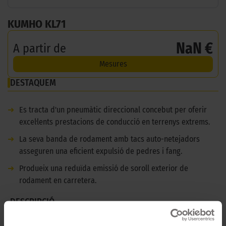
KUMHO KL71
NaN €
A partir de
Mesures
DESTAQUEM
➜
Es tracta d'un pneumàtic direccional concebut per oferir
excel·lents prestacions de conducció en terrenys extrems.
➜
La seva banda de rodament amb tacs auto-netejadors
asseguren una eficient expulsió de pedres i fang.
➜
Produeix una reduïda emissió de soroll exterior de
rodament en carretera.
DESCRIPCIÓ
KUMHO KL71