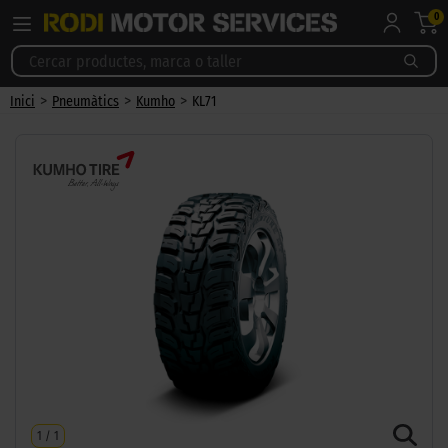
0
>
>
>
Inici
Pneumàtics
Kumho
KL71
1
/
1