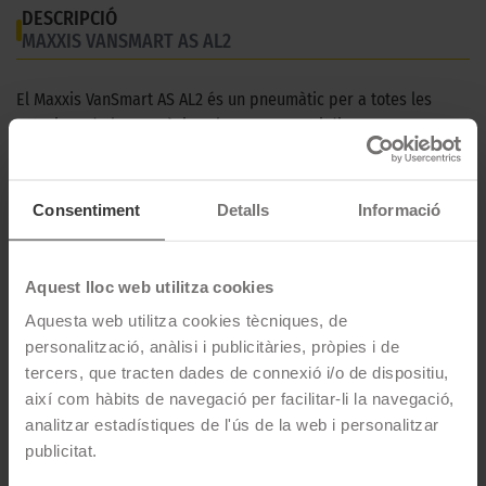
DESCRIPCIÓ
MAXXIS VANSMART AS AL2
El Maxxis VanSmart AS AL2 és un pneumàtic per a totes les
estacions de l'any. Gràcies al seu compost i disseny
d'avantguarda t'ofereix un gran confort i adherència tant en
asfalt sec com en sòl mullat.
Consentiment
Detalls
Informació
CARACTERÍSTIQUES TÈCNIQUES
Aquest lloc web utilitza cookies
Marca
Maxxis
Aquesta web utilitza cookies tècniques, de
Model
VANSMART AS AL2
personalització, anàlisi i publicitàries, pròpies i de
Estació
4 estacions
tercers, que tracten dades de connexió i/o de dispositiu,
així com hàbits de navegació per facilitar-li la navegació,
Tipus conducció
analitzar estadístiques de l'ús de la web i personalitzar
publicitat.
29 MIDES DEL PNEUMÀTIC