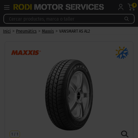
0
>
>
>
Inici
Pneumàtics
Maxxis
VANSMART AS AL2
1
/
1