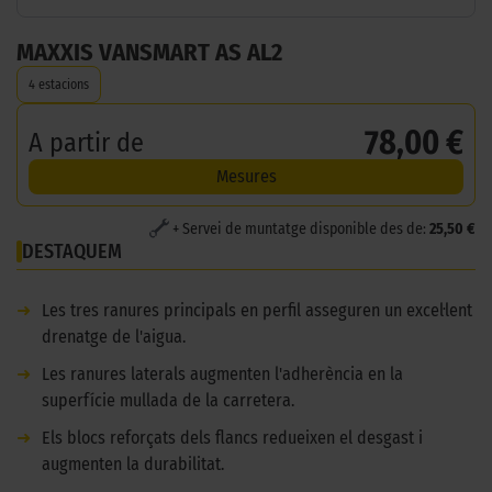
MAXXIS VANSMART AS AL2
4 estacions
78,00 €
A partir de
Mesures
+ Servei de muntatge disponible des de:
25,50 €
DESTAQUEM
➜
Les tres ranures principals en perfil asseguren un excel·lent
drenatge de l'aigua.
➜
Les ranures laterals augmenten l'adherència en la
superfície mullada de la carretera.
➜
Els blocs reforçats dels flancs redueixen el desgast i
augmenten la durabilitat.