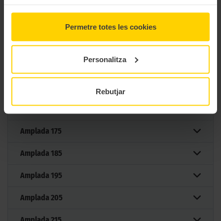
MAXXIS VANSMART AS AL2
Permetre totes les cookies
Filtrar per mesura
Personalitza
Mesures
Rebutjar
Amplada
165
Amplada
175
Amplada
185
Amplada
195
Amplada
205
Amplada
215