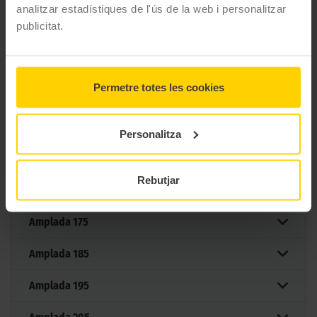
analitzar estadístiques de l'ús de la web i personalitzar
49 MIDES DEL PNEUMÀTIC
publicitat.
MAXXIS PREMITRA ALL SEASON AP3
Permetre totes les cookies
Filtrar per mesura
Personalitza
Mesures
Rebutjar
Amplada
155
Amplada
175
Amplada
185
Amplada
195