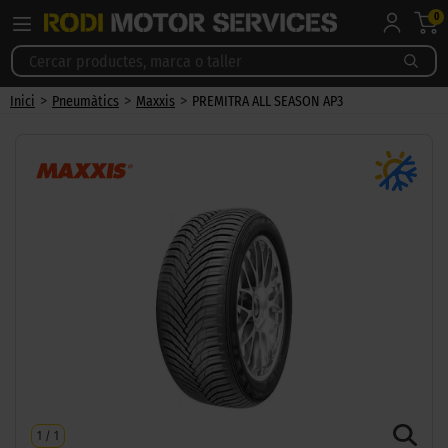
0
>
>
>
Inici
Pneumàtics
Maxxis
PREMITRA ALL SEASON AP3
1
/
1