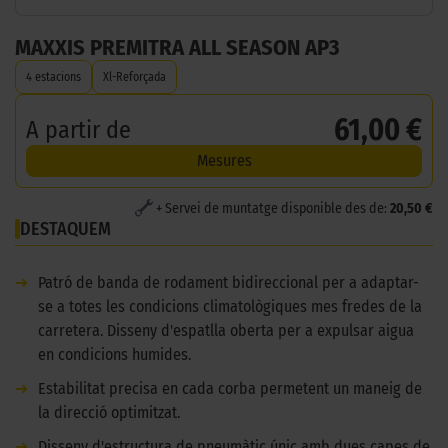
MAXXIS PREMITRA ALL SEASON AP3
4 estacions
Xl-Reforçada
61,00 €
A partir de
Mesures
+ Servei de muntatge disponible des de:
20,50 €
DESTAQUEM
➜
Patró de banda de rodament bidireccional per a adaptar-
se a totes les condicions climatològiques mes fredes de la
carretera. Disseny d'espatlla oberta per a expulsar aigua
en condicions humides.
➜
Estabilitat precisa en cada corba permetent un maneig de
la direcció optimitzat.
➜
Disseny d'estructura de pneumàtic únic amb dues capes de