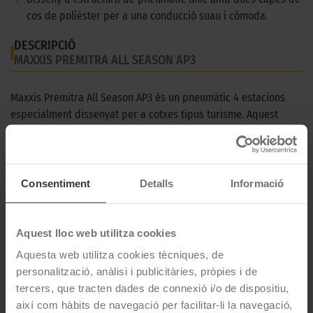
cos de polièster per a una conducció suau i còmoda.
DESCRIPCIÓ
MAXXIS PREMITRA ALL SEASON AP3
Maxxis Premitra All Season AP3 és un pneumàtic 4 estacions
especialment dissenyat per a cotxes tipus turisme. Aquest
pneumàtic està dissenyat per a conductors que cerquen la
millor adherència en qualsevol època de l'any.
CARACTERÍSTIQUES TÈCNIQUES
Consentiment
Detalls
Informació
Marca
Maxxis
Aquest lloc web utilitza cookies
Model
PREMITRA ALL SEASON AP3
Aquesta web utilitza cookies tècniques, de
Estació
4 estacions
personalització, anàlisi i publicitàries, pròpies i de
tercers, que tracten dades de connexió i/o de dispositiu,
Tipus conducció
així com hàbits de navegació per facilitar-li la navegació,