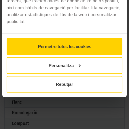
tercers, que tracten dades de connexió i/o de dispositiu,
Marca
Metzeler
així com hàbits de navegació per facilitar-li la navegació,
analitzar estadístiques de l'ús de la web i personalitzar
Model
Roadtec Z 8 Interact
publicitat.
Mesures
150/70 ZR 17 69W TL
Aplicació
Darrera
Permetre totes les cookies
Gama
Carretera
Tipus
Turismo
Personalitza
Marcatge
Normativa
TL
Rebutjar
Estructura
Radial d'altes velocitats
Flanc
Homologació
Compost