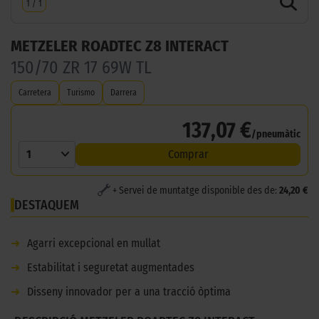
1
/
1
METZELER ROADTEC Z8 INTERACT
150/70 ZR 17 69W TL
Carretera
Turismo
Darrera
137,07 €
/pneumàtic
1
Comprar
+ Servei de muntatge disponible des de:
24,20 €
DESTAQUEM
➜
Agarri excepcional en mullat
➜
Estabilitat i seguretat augmentades
➜
Disseny innovador per a una tracció òptima