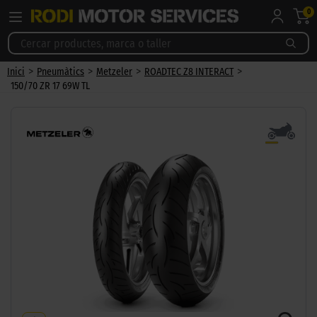
0
>
>
>
>
Inici
Pneumàtics
Metzeler
ROADTEC Z8 INTERACT
150/70 ZR 17 69W TL