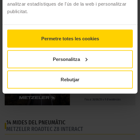
analitzar estadístiques de l'ús de la web i personalitzar
Gama
Carretera
publicitat.
Tipus
Turismo
Permetre totes les cookies
Personalitza
Rebutjar
14 MIDES DEL PNEUMÀTIC
METZELER ROADTEC Z8 INTERACT