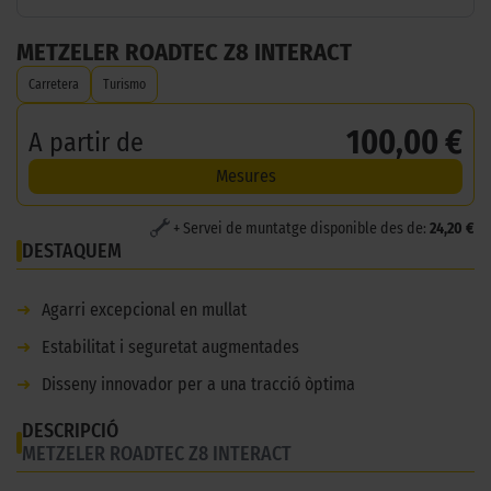
METZELER ROADTEC Z8 INTERACT
Carretera
Turismo
100,00 €
A partir de
Mesures
+ Servei de muntatge disponible des de:
24,20 €
DESTAQUEM
➜
Agarri excepcional en mullat
➜
Estabilitat i seguretat augmentades
➜
Disseny innovador per a una tracció òptima
DESCRIPCIÓ
METZELER ROADTEC Z8 INTERACT