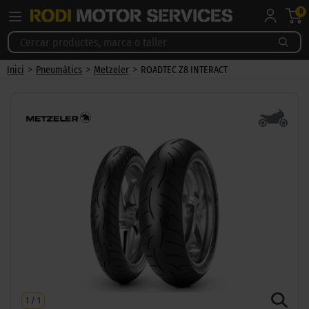
0
>
>
>
Inici
Pneumàtics
Metzeler
ROADTEC Z8 INTERACT
1
/
1