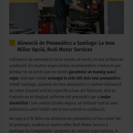
Alineació de Pneumàtics a Santiago: La teva
Millor Opció, Rodi Motor Services
L'alineació de pneumàtics no és només un servei, és una millora de
conducció. Els nostres especialistes en pneumàtics s'esforcen per
brindar-te un servei que no només
garanteixi un maneig suau i
segur
, sinó que també
extengui la vida útil dels teus pneumàtics
.
A Rodi Santiago, ajustem els teus pneumàtics i cuidem l'alineació
de rodes d'acord amb les especificacions del fabricant. Això es
tradueix en un desgast uniforme del pneumàtic per a
major
durabilitat
i una conducció més segura, en millorar tant la seva
adherència amb l'asfalt com el teu control en conducció.
No saps si li fa falta una alineació de pneumàtics al teu cotxe? No
et preocupis, acudeix al nostre taller Rodi Motor Service a
Santiago de Compostel·la i pregunta als nostres especialistes. A