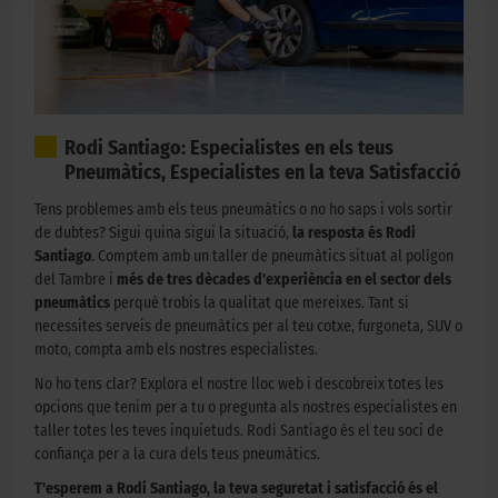
Rodi Santiago: Especialistes en els teus
Pneumàtics, Especialistes en la teva Satisfacció
Tens problemes amb els teus pneumàtics o no ho saps i vols sortir
de dubtes? Sigui quina sigui la situació,
la resposta és Rodi
Santiago
. Comptem amb un taller de pneumàtics situat al polígon
del Tambre i
més de tres dècades d'experiència en el sector dels
pneumàtics
perquè trobis la qualitat que mereixes. Tant si
necessites serveis de pneumàtics per al teu cotxe, furgoneta, SUV o
moto, compta amb els nostres especialistes.
No ho tens clar? Explora el nostre lloc web i descobreix totes les
opcions que tenim per a tu o pregunta als nostres especialistes en
taller totes les teves inquietuds. Rodi Santiago és el teu soci de
confiança per a la cura dels teus pneumàtics.
T'esperem a Rodi Santiago, la teva seguretat i satisfacció és el