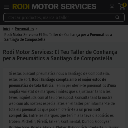
0
>
>
Inici
Pneumàtics
Rodi Motor Services: El Teu Taller de Confiança per a Pneumàtics a
Santiago de Compostel·la
Rodi Motor Services: El Teu Taller de Confiança
per a Pneumàtics a Santiago de Compostel·la
Si estàs buscant pneumàtics nous a Santiago de Compostel·la,
estàs de sort,
Rodi Santiago compta amb
el major estoc de
pneumàtics de tota Galícia
. Tenim per oferir-te pneumàtics d'una
àmplia varietat de marques i mides que s'ajustaran tant a les
teves inquietuds com al teu pressupost. Consulta tant la nostra
web com als nostres especialistes en el taller per informar-te de
tots els pneumàtics que podem oferir-te a un
preu molt
competitiu
. Entre les marques que tenim a la teva disposició es
troben: Michelin, Pirelli, Falken, Continental, Dunlop, Goodyear,
Bridgestone, RoadX, Maxxis, Kleber, BFGoodrich, Vredestein, Taurus