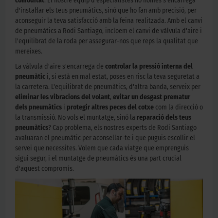
comoditat
. El nostre equip d'especialistes no només s'encarrega
d'instal·lar els teus pneumàtics, sinó que ho fan amb precisió, per
aconseguir la teva satisfacció amb la feina realitzada. Amb el canvi
de pneumàtics a Rodi Santiago, incloem el canvi de vàlvula d'aire i
l'equilibrat de la roda per assegurar-nos que reps la qualitat que
mereixes.
La vàlvula d'aire s'encarrega de
controlar la pressió interna del
pneumàtic
i, si està en mal estat, poses en risc la teva seguretat a
la carretera. L'equilibrat de pneumàtics, d'altra banda, serveix per
eliminar les vibracions del volant
,
evitar un desgast prematur
dels pneumàtics
i
protegir altres peces del cotxe
com la direcció o
la transmissió. No vols el muntatge, sinó la
reparació dels teus
pneumàtics
? Cap problema, els nostres experts de Rodi Santiago
avaluaran el pneumàtic per aconsellar-te i que puguis escollir el
servei que necessites. Volem que cada viatge que emprenguis
sigui segur, i el muntatge de pneumàtics és una part crucial
d'aquest compromís.