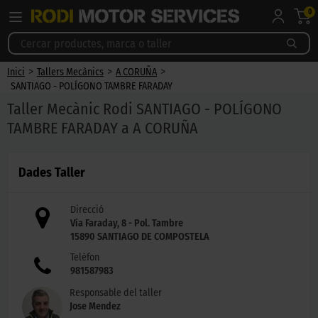
0
>
>
>
Inici
Tallers Mecànics
A CORUÑA
SANTIAGO - POLÍGONO TAMBRE FARADAY
Taller Mecànic Rodi SANTIAGO - POLÍGONO
TAMBRE FARADAY a A CORUÑA
Dades Taller
Direcció
Vía Faraday, 8 - Pol. Tambre
15890
SANTIAGO DE COMPOSTELA
Telèfon
981587983
Responsable del taller
Jose Mendez