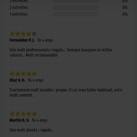
3
estrelles
0
%
2
estrelles
0
%
1
estrelles
0
%
Fernandez P. J.
fa 4 anys
Són molt professionals i legals... Sempre busquen la millor
solució... Molt recomanable
Diaz V. D.
fa 4 anys
Tractament molt amable i proper. És el meu taller habitual, estic
molt content.
Martin R. V.
fa 4 anys
Són molt atents i ràpids.