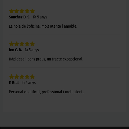
Sanchez D. S.
fa 5 anys
La noia de l'oficina, molt atenta i amable.
Ion C. B.
fa 5 anys
Ràpidesa i bons preus, un tracte excepcional.
F. Rial
fa 5 anys
Personal qualificat, professional i molt atents