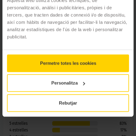
Aquesta web utilitza cookies tècniques, de
WC
Financiació
personalització, anàlisi i publicitàries, pròpies i de
Màquina de vending
tercers, que tracten dades de connexió i/o de dispositiu,
així com hàbits de navegació per facilitar-li la navegació,
analitzar estadístiques de l'ús de la web i personalitzar
DEMANAR CITA PRÈVIA
publicitat.
Permetre totes les cookies
Opinions de clients
Personalitza
4.8
ESTRELLES
6
opinions
Rebutjar
5
estrelles
83
%
4
estrelles
17
%