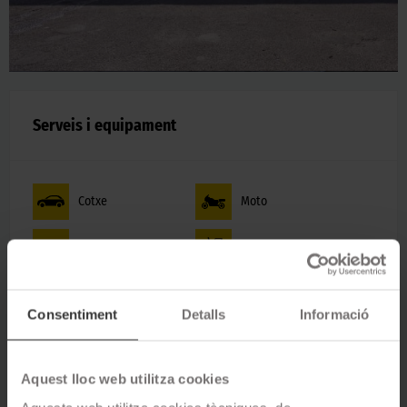
Serveis i equipament
Cotxe
Moto
Camió
Agrícola
Renting
Consentiment
Detalls
Informació
WiFi
Cafetera
Aquest lloc web utilitza cookies
Càrrega mòbils
Guarda pneumàtics