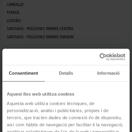
CARBALLO
FERROL
LEDOÑO
SANTIAGO - POLÍGONO TAMBRE CENTRO
SANTIAGO - POLÍGONO TAMBRE FARADAY
Localitza el teu taller mecànic
Rodi de confiança a prop de A
Coruña
Consentiment
Detalls
Informació
Aquest lloc web utilitza cookies
Aquesta web utilitza cookies tècniques, de
R
personalització, anàlisi i publicitàries, pròpies i de
tercers, que tracten dades de connexió i/o de dispositiu,
així com hàbits de navegació per facilitar-li la navegació,
analitzar estadístiques de l'ús de la web i personalitzar