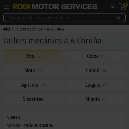
0
>
>
Inici
Tallers Mecànics
A CORUÑA
Tallers mecànics a A Coruña
Tots
Cotxe
(
7
)
(
7
)
Moto
Camió
(
4
)
(
6
)
Agrícola
Lloguer
(
6
)
(
7
)
Dissabtes
Migdia
(
6
)
A GRELA
ARTEIXO - POLÍGONO SABÓN