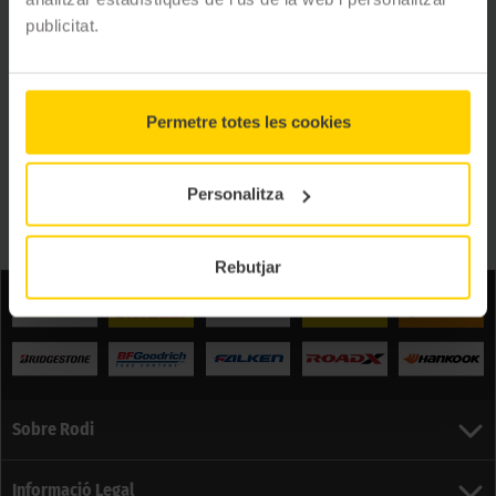
R
publicitat.
R
R
R
Permetre totes les cookies
Personalitza
R
R
Rebutjar
Sobre Rodi
Informació Legal