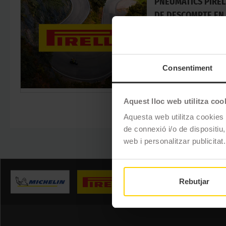
PNEUMÀTICS PIREL
DE DESCOMPTE EN
Promoció vàlida fins el 
Consentiment
VE
Aquest lloc web utilitza coo
Aquesta web utilitza cookies t
de connexió i/o de dispositiu,
web i personalitzar publicitat.
Rebutjar