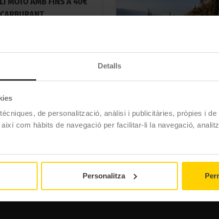
LI MOTO AMB FINS A 40€
 CARBURANT
30/09/2026. Més informació aquí.
Detalls
URE OFERTA
kies
ècniques, de personalització, anàlisi i publicitàries, pròpies i d
 així com hàbits de navegació per facilitar-li la navegació, analit
Personalitza
Perm