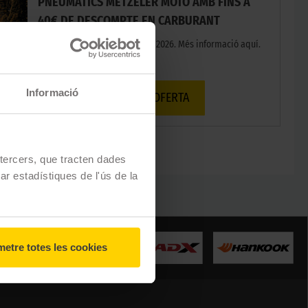
PNEUMÀTICS METZELER MOTO AMB FINS A
40€ DE DESCOMPTE EN CARBURANT
Promoció vàlida fins el 30/09/2026. Més informació aquí.
Informació
VEURE OFERTA
e tercers, que tracten dades
zar estadístiques de l'ús de la
etre totes les cookies