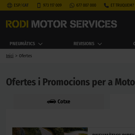
ESP
/
CAT
973 117 009
677 007 000
ET TRUQUEM?
PNEUMÀTICS
REVISIONS
>
Inici
Ofertes
Ofertes i Promocions per a Moto
Cotxe