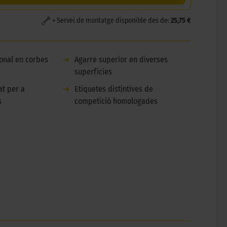
+ Servei de muntatge disponible des de:
25,75 €
onal en corbes
➜
Agarre superior en diverses
superfícies
at per a
➜
Etiquetes distintives de
s
competició homologades