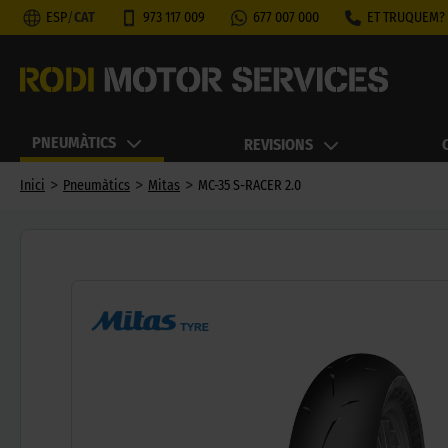
ESP
/
CAT
973 117 009
677 007 000
ET TRUQUEM?
PNEUMÀTICS
REVISIONS
>
>
>
Inici
Pneumàtics
Mitas
MC-35 S-RACER 2.0